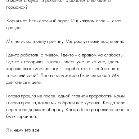
В маме? В муже? В ребенке? В работе? В погоде? В
гормонах?
Корня нет. Есть слоеный пирог. И в каждом слое — своя
правда.
Мы не искали одну причину. Мы распутывали постепенно.
Где-то работали с гневом. Где-то - с правом на слабость.
Где-то я говорила: "знаешь, здесь уже не ко мне, здесь
хорошо бы к кинезиологу — поработать с шеей и снять
телесный слой". Лена очень хотела быть здоровой. Мы
двигались к цели.
Голова прошла не после "одной главной проработки мамы".
Голова прошла, когда мы собрали все кусочки. Когда тело
перестало держать оборону. Когда Лена разрешила себе не
быть героиней.
Я к чему это все.